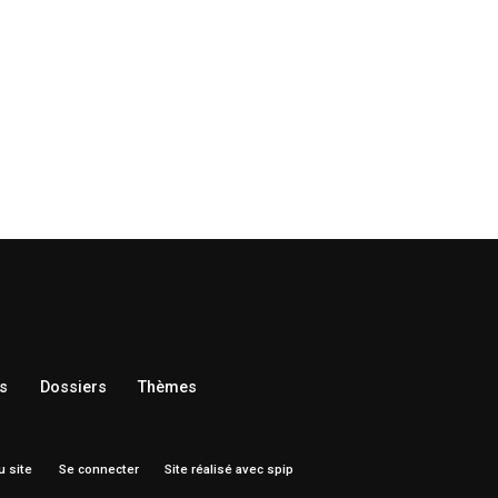
s
Dossiers
Thèmes
u site
Se connecter
Site réalisé avec spip