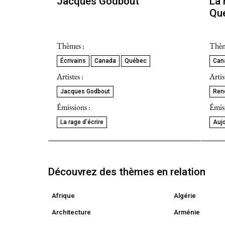
Jacques Godbout
La 
Qu
Thèmes :
Thèm
Écrivains
Canada
Québec
Can
Artistes :
Artis
Jacques Godbout
Ren
Émissions :
Émiss
La rage d’écrire
Aujo
Découvrez des thèmes en relation
Afrique
Algérie
Architecture
Arménie