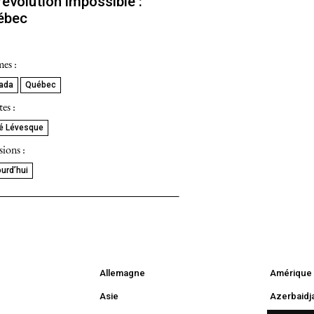
révolution impossible :
ébec
es :
ada
Québec
tes :
é Lévesque
ions :
urd’hui
Allemagne
Amérique 
Asie
Azerbaidj