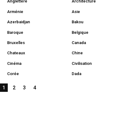
Anglettere
Architecture
Arménie
Asie
Azerbaidjan
Bakou
Baroque
Belgique
Bruxelles
Canada
Chateaux
Chine
Cinéma
Civilisation
Corée
Dada
1
2
3
4