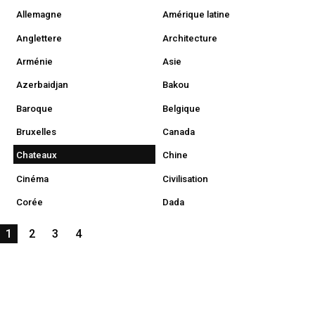
Allemagne
Amérique latine
Anglettere
Architecture
Arménie
Asie
Azerbaidjan
Bakou
Baroque
Belgique
Bruxelles
Canada
Chateaux
Chine
Cinéma
Civilisation
Corée
Dada
1
2
3
4