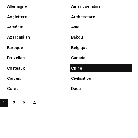
Allemagne
Amérique latine
Anglettere
Architecture
Arménie
Asie
Azerbaidjan
Bakou
Baroque
Belgique
Bruxelles
Canada
Chateaux
Chine
Cinéma
Civilisation
Corée
Dada
1
2
3
4