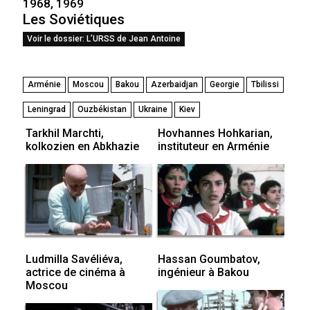
1968, 1969
Les Soviétiques
Voir le dossier: L’URSS de Jean Antoine
Arménie
Moscou
Bakou
Azerbaidjan
Georgie
Tbilissi
Leningrad
Ouzbékistan
Ukraine
Kiev
Tarkhil Marchti,
Hovhannes Hohkarian,
kolkozien en Abkhazie
instituteur en Arménie
Ludmilla Savéliéva,
Hassan Goumbatov,
actrice de cinéma à
ingénieur à Bakou
Moscou