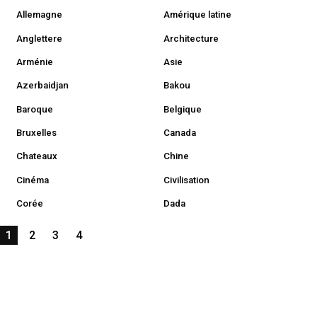
Allemagne
Amérique latine
Anglettere
Architecture
Arménie
Asie
Azerbaidjan
Bakou
Baroque
Belgique
Bruxelles
Canada
Chateaux
Chine
Cinéma
Civilisation
Corée
Dada
1
2
3
4