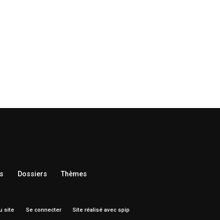
s
Dossiers
Thèmes
u site
Se connecter
Site réalisé avec spip