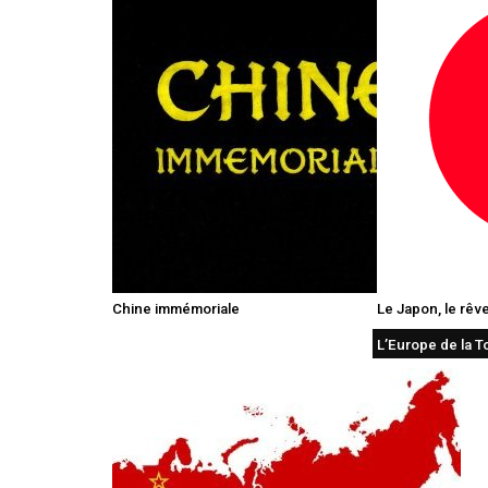
Chine immémoriale
Le Japon, le rêve 
L’Europe de la T