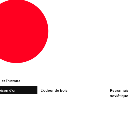
et l’histoire
oison d’or
L’odeur de bois
Reconnai
soviétiqu