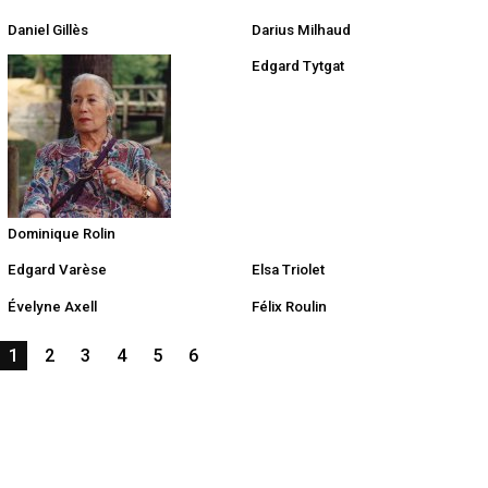
Daniel Gillès
Darius Milhaud
Edgard Tytgat
Dominique Rolin
Edgard Varèse
Elsa Triolet
Évelyne Axell
Félix Roulin
1
2
3
4
5
6