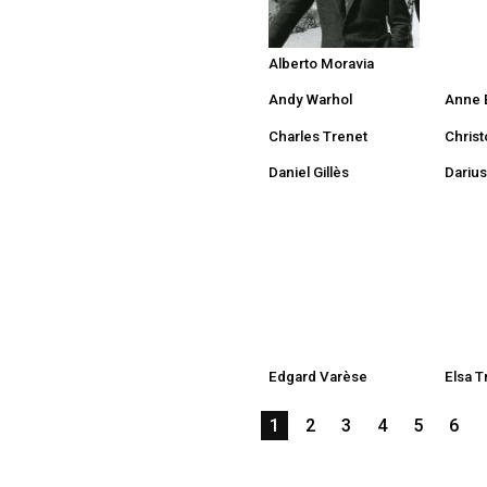
Alberto Moravia
Andy Warhol
Anne 
Charles Trenet
Christ
Daniel Gillès
Dariu
Edgard Varèse
Elsa T
1
2
3
4
5
6