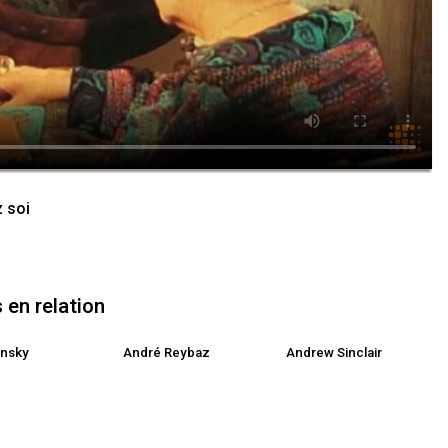
z soi
en relation
insky
André Reybaz
Andrew Sinclair