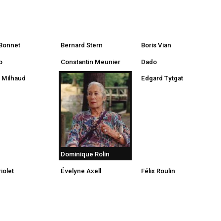
Bonnet
Bernard Stern
Boris Vian
o
Constantin Meunier
Dado
s Milhaud
Edgard Tytgat
Dominique Rolin
riolet
Évelyne Axell
Félix Roulin