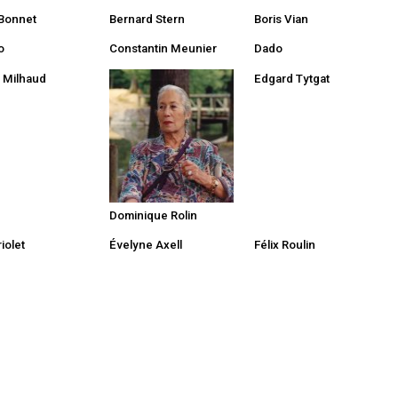
Bonnet
Bernard Stern
Boris Vian
o
Constantin Meunier
Dado
s Milhaud
Edgard Tytgat
Dominique Rolin
riolet
Évelyne Axell
Félix Roulin