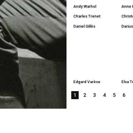
Andy Warhol
Anne 
Charles Trenet
Christ
Daniel Gillès
Dariu
Edgard Varèse
Elsa T
1
2
3
4
5
6