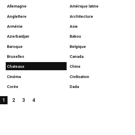
Allemagne
Amérique latine
Anglettere
Architecture
Arménie
Asie
Azerbaidjan
Bakou
Baroque
Belgique
Bruxelles
Canada
Chateaux
Chine
Cinéma
Civilisation
Corée
Dada
1
2
3
4