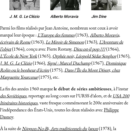
J. M. G. Le Clézio
Alberto Moravia
Jim Dine
Parmi les films réalisés par Jean Antoine, nombreux sont ceux à avoir
marqué leur époque :
L’Europe des femmes
(1963),
Alberto Moravia,
écrivain de Rome
(1963),
Le Miroir de Simenon
(1963),
L’Aventure de
l’objet
(1964), conçu avec Pierre Restany,
Dieu est-il pop ???
(1964),
L’École de New York
(1965),
Orphée noir, Léopold Sédar Senghor
(1965),
J. M. G. Le Clézio
(1966),
Signé : Marcel Duchamp
(1967),
Dominique
Rolin ou le bonheur d’écrire
(1975),
Dans l’Île du Mont Désert, chez
Marguerite Yourcenar
(1975), etc.
La fin des années 1960 marque
le début de séries ambitieuses
, à l’instar
des Soviétiques
, reportage au long cours sur l’URSS d’alors, et de
USA 200
Itinéraires historiques
, vaste fresque commémorant le 200e anniversaire de
l’indépendance des États-Unis, toutes les deux réalisées avec
Philippe
Dasnoy
.
À la suite de
Nippon-No-Bi, Arts traditionnels du Japon
(1978)
, la