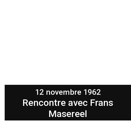
12 novembre 1962
Rencontre avec Frans
Masereel