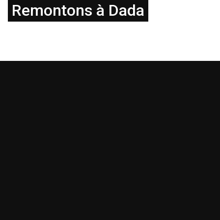
Remontons à Dada
Avec Philippe Soupault, Noël Arnaud, Alain Jouffroy, Otto Hahn,
Michaël Sonnabend, Michel Sanouille